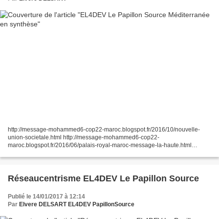
http://message-mohammed6-cop22-maroc.blogspot.fr/2016/10/nouvelle-
union-societale.html http://message-mohammed6-cop22-
maroc.blogspot.fr/2016/06/palais-royal-maroc-message-la-haute.html
http://www.el4dev.com/papillon/
http://www.el4dev.com/papillon/consortium.html...
Réseaucentrisme EL4DEV Le Papillon Source
Publié le 14/01/2017 à 12:14
Par
Elvere DELSART EL4DEV PapillonSource