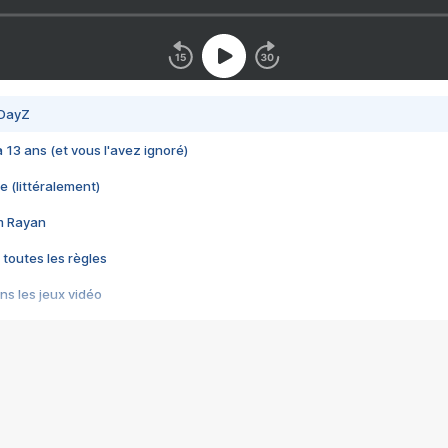
 DayZ
 a 13 ans (et vous l'avez ignoré)
e (littéralement)
im Rayan
 toutes les règles
s les jeux vidéo
us choquant de Rockstar ? - Le scandale BULLY
e plus moche de Steam
du RÊVE tourne au CAUCHEMAR
pendant 8 heures