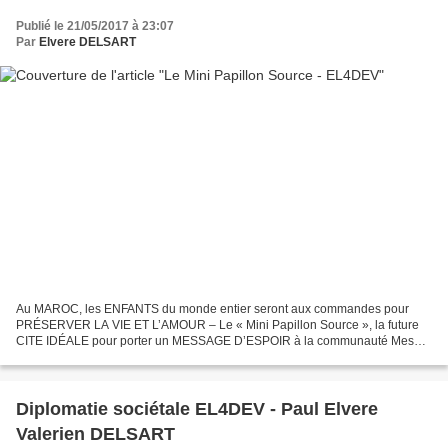
Publié le 21/05/2017 à 23:07
Par
Elvere DELSART
Au MAROC, les ENFANTS du monde entier seront aux commandes pour
PRÉSERVER LA VIE ET L’AMOUR – Le « Mini Papillon Source », la future
CITE IDÉALE pour porter un MESSAGE D’ESPOIR à la communauté Mes
chers frères et sœurs de tous pays, Le « Mini Papillon...
Diplomatie sociétale EL4DEV - Paul Elvere
Valerien DELSART