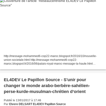
http://message-mohammed6-cop22-maroc.blogspot.fr/2016/10/nouvelle-
union-societale.html http://message-mohammed6-cop22-
maroc.blogspot.fr/2016/06/palais-royal-maroc-message-la-haute.html
http://www.el4dev.com/papillon/
http://www.el4dev.com/papillon/consortium.html...
EL4DEV Le Papillon Source - S'unir pour
changer le monde arabo-berbère-sahélien-
perse-kurde-musulman-chrétien d’orient
Publié le 13/01/2017 à 17:46
Par
Elvere DELSART EL4DEV Papillon Source